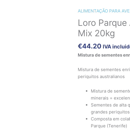
ALIMENTAÇÃO PARA AVE
Quantidade
de
Loro Parque 
Loro
Mix 20kg
Parque
Australian
€
44.20
IVA inclui
Parakeet
Mix
Mistura de sementes en
20kg
Mistura de sementes enr
periquitos australianos
Mistura de semente
minerais = excelen
Sementes de alta q
grandes periquitos
Composta em colabo
Parque (Tenerife)