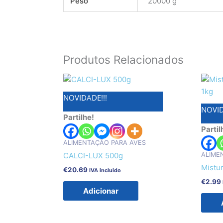
Peso
20000 g
Produtos Relacionados
NOVIDADE!!!
NOVID
Partilhe!
Partil
ALIMENTAÇÃO PARA AVES
ALIME
CALCI-LUX 500g
Mistu
€
20.69
IVA incluido
€
2.99
Adicionar