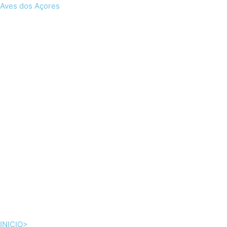
Skip
Aves dos Açores
to
content
INICIO>