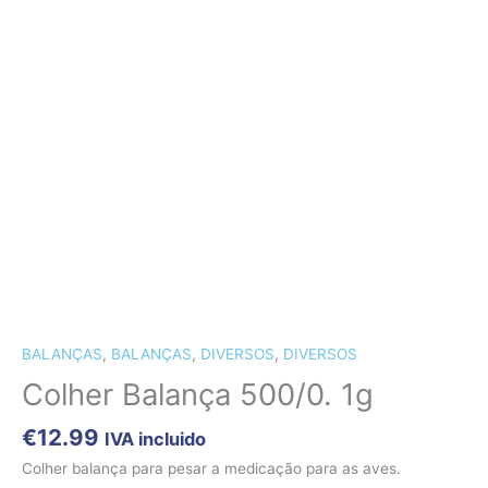
CÃES E GATOS
COELHOS
SUÍNOS
RÉPTEIS
ABELHAS
Quantidade
de
Colher
Balança
500/0.
1g
BALANÇAS
,
BALANÇAS
,
DIVERSOS
,
DIVERSOS
Colher Balança 500/0. 1g
€
12.99
IVA incluido
Colher balança para pesar a medicação para as aves.