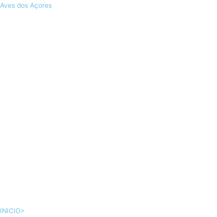
Skip
Aves dos Açores
to
content
INICIO>