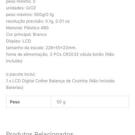
peso mínimo: 0
unidades: G/OZ
peso máximo: 500g/0.1g
resolução precisão: 0.1g, 0.01 oz
Material: Plástico ABS
Cor principal: Branco
Display: LCD
tamanho da escala: 228x55x23mm.
fonte de alimentação: 3 PCs CR2032 célula botão (Não
Incluído)
o pacote inclui:
1 x LCD Digital Colher Balança de Cozinha (Não Incluído
Baterias)
Peso
50 g
Produtos Relacionados