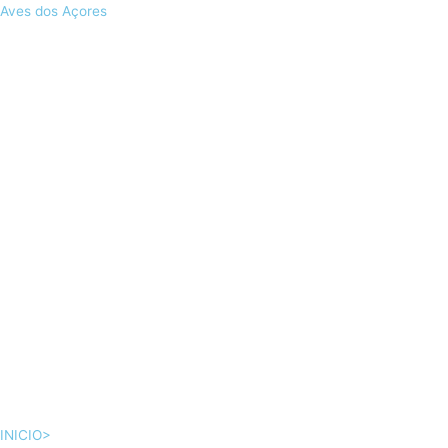
Skip
Aves dos Açores
to
content
INICIO>