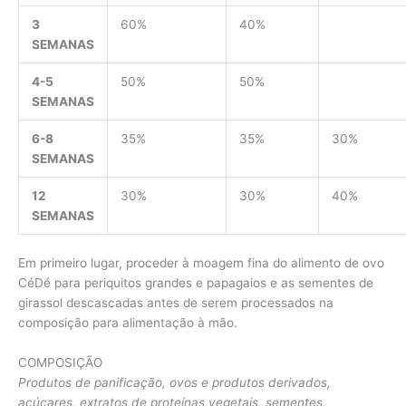
3
60%
40%
SEMANAS
4-5
50%
50%
SEMANAS
6-8
35%
35%
30%
SEMANAS
12
30%
30%
40%
SEMANAS
Em primeiro lugar, proceder à moagem fina do alimento de ovo
CéDé para periquitos grandes e papagaios e as sementes de
girassol descascadas antes de serem processados na
composição para alimentação à mão.
COMPOSIÇÃO
Produtos de panificação, ovos e produtos derivados,
açúcares, extratos de proteínas vegetais, sementes,