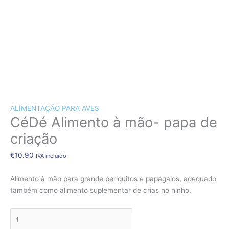
CÃES E GATOS
COELHOS
SUÍNOS
RÉPTEIS
ABELHAS
Quantidade
de
NOVO!
CéDé
ALIMENTAÇÃO PARA AVES
Alimento
CéDé Alimento à mão- papa de
à
mão-
criação
papa
de
€
10.90
IVA incluido
criação
Alimento à mão para grande periquitos e papagaios, adequado
também como alimento suplementar de crias no ninho.