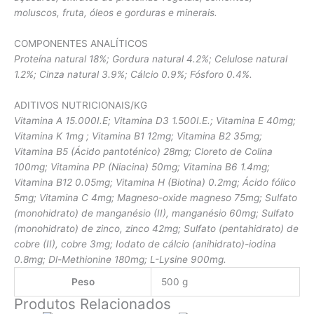
moluscos, fruta, óleos e gorduras e minerais.
COMPONENTES ANALÍTICOS
Proteína natural 18%; Gordura natural 4.2%; Celulose natural
1.2%; Cinza natural 3.9%; Cálcio 0.9%; Fósforo 0.4%.
ADITIVOS NUTRICIONAIS/KG
Vitamina A 15.000I.E; Vitamina D3 1.500I.E.; Vitamina E 40mg;
Vitamina K 1mg ; Vitamina B1 12mg; Vitamina B2 35mg;
Vitamina B5 (Ácido pantoténico) 28mg; Cloreto de Colina
100mg; Vitamina PP (Niacina) 50mg; Vitamina B6 1.4mg;
Vitamina B12 0.05mg; Vitamina H (Biotina) 0.2mg; Ácido fólico
5mg; Vitamina C 4mg; Magneso-oxide magneso 75mg; Sulfato
(monohidrato) de manganésio (II), manganésio 60mg; Sulfato
(monohidrato) de zinco, zinco 42mg; Sulfato (pentahidrato) de
cobre (II), cobre 3mg; Iodato de cálcio (anihidrato)-iodina
0.8mg; Dl-Methionine 180mg; L-Lysine 900mg.
Peso
500 g
Produtos Relacionados