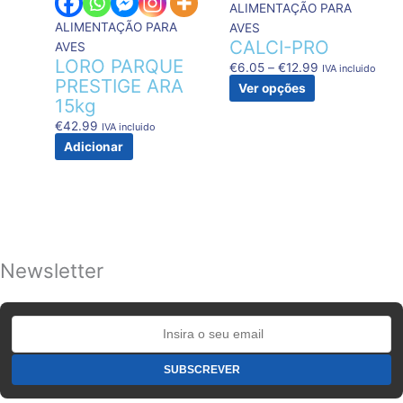
The
ALIMENTAÇÃO PARA
options
ALIMENTAÇÃO PARA
AVES
may
CALCI-PRO
AVES
be
LORO PARQUE
€
6.05
–
€
12.99
IVA incluido
chosen
PRESTIGE ARA
Ver opções
on
15kg
the
€
42.99
IVA incluido
product
Adicionar
page
Newsletter