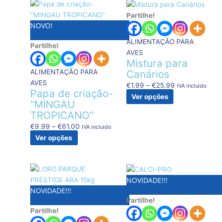
This
Price
This
Price
product
range:
product
range:
Partilhe!
NOVO!
has
€9.99
has
€1.99
multiple
through
multiple
through
ALIMENTAÇÃO PARA
Partilhe!
variants.
€61.00
variants.
€25.99
AVES
The
The
Mistura para
options
options
ALIMENTAÇÃO PARA
Canários
may
may
AVES
€
1.99
–
€
25.99
IVA incluido
be
be
Papa de criação-
Ver opções
chosen
chosen
“MINGAU
on
on
TROPICANO”
the
the
€
9.99
–
€
61.00
IVA incluido
product
product
Ver opções
page
page
This
Price
product
range:
NOVIDADE!!!
NOVIDADE!!!
has
€6.05
Partilhe!
multiple
through
Partilhe!
variants.
€12.99