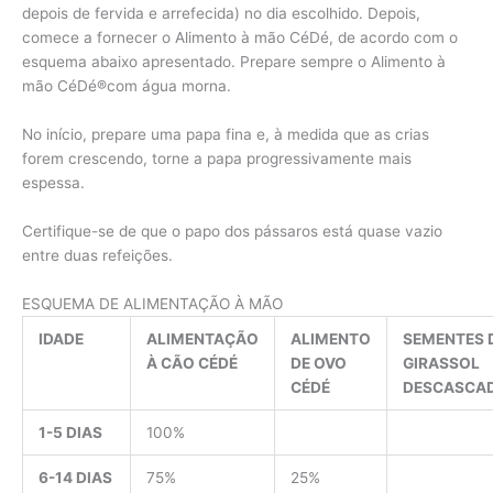
depois de fervida e arrefecida) no dia escolhido. Depois,
comece a fornecer o Alimento à mão CéDé, de acordo com o
esquema abaixo apresentado. Prepare sempre o Alimento à
mão CéDé®com água morna.
No início, prepare uma papa fina e, à medida que as crias
forem crescendo, torne a papa progressivamente mais
espessa.
Certifique-se de que o papo dos pássaros está quase vazio
entre duas refeições.
ESQUEMA DE ALIMENTAÇÃO À MÃO
IDADE
ALIMENTAÇÃO
ALIMENTO
SEMENTES 
À CÃO CÉDÉ
DE OVO
GIRASSOL
CÉDÉ
DESCASCA
1-5 DIAS
100%
6-14 DIAS
75%
25%