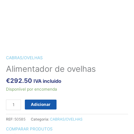
CÃES E GATOS
COELHOS
SUÍNOS
RÉPTEIS
ABELHAS
Quantidade
de
Alimentador
CABRAS/OVELHAS
de
Alimentador de ovelhas
ovelhas
€
292.50
IVA incluido
Disponível por encomenda
Adicionar
REF:
50585
Categoria:
CABRAS/OVELHAS
COMPARAR PRODUTOS