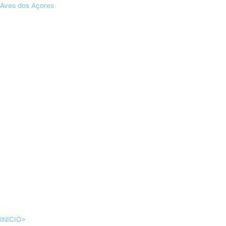
Skip
Aves dos Açores
to
content
INICIO>