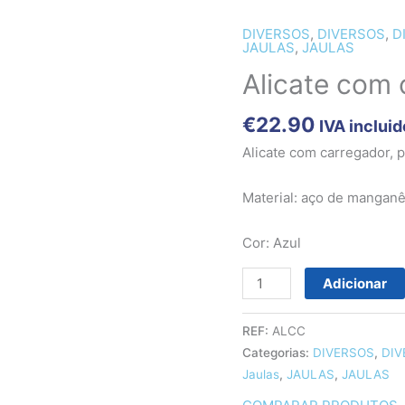
DIVERSOS
,
DIVERSOS
,
D
Quantidade
JAULAS
,
JAULAS
de
Alicate com 
Alicate
com
€
22.90
carregador
IVA incluid
Alicate com carregador, pa
Material: aço de manganês
Cor: Azul
Adicionar
REF:
ALCC
Categorias:
DIVERSOS
,
DIV
Jaulas
,
JAULAS
,
JAULAS