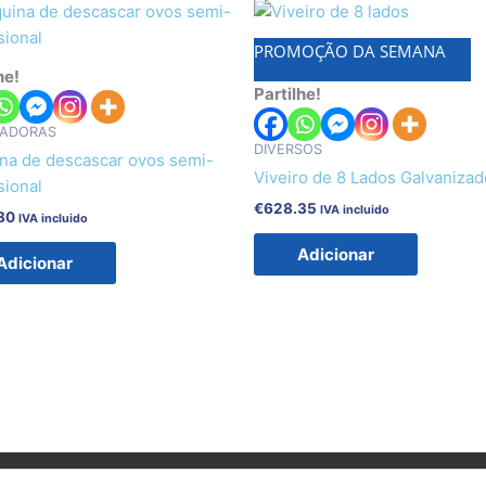
PROMOÇÃO DA SEMANA
he!
Partilhe!
ADORAS
DIVERSOS
na de descascar ovos semi-
Viveiro de 8 Lados Galvanizad
sional
€
628.35
IVA incluido
80
IVA incluido
Adicionar
Adicionar