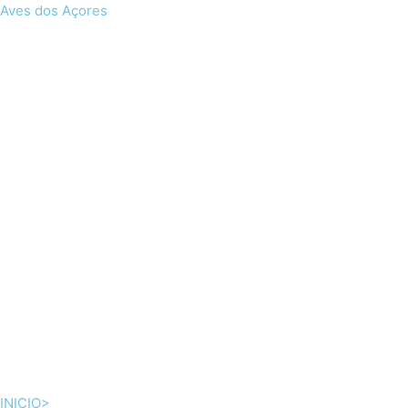
Skip
Aves dos Açores
to
content
INICIO>