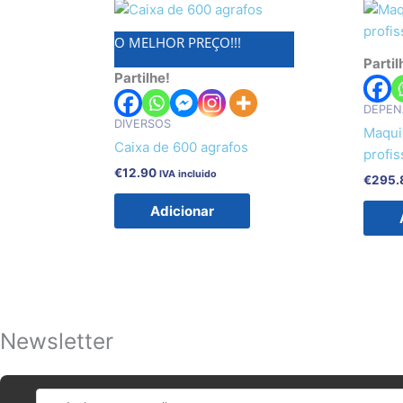
O MELHOR PREÇO!!!
Partil
Partilhe!
DEPEN
DIVERSOS
Maqui
Caixa de 600 agrafos
profis
€
12.90
IVA incluido
€
295.
Adicionar
Newsletter