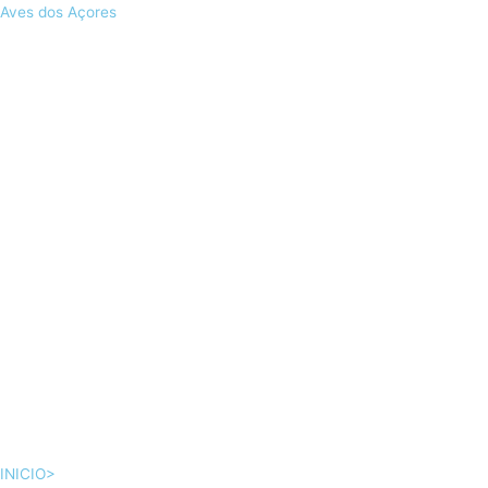
Skip
Aves dos Açores
to
content
INICIO>