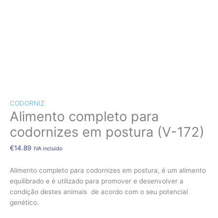
CÃES E GATOS
COELHOS
SUÍNOS
RÉPTEIS
ABELHAS
Quantidade
de
NOVO!
Alimento
CODORNIZ
completo
Alimento completo para
para
codornizes
codornizes em postura (V-172)
em
postura
€
14.89
IVA incluido
(V-
172)
Alimento completo para codornizes em postura, é um alimento
equilibrado e é utilizado para promover e desenvolver a
condição destes animais de acordo com o seu potencial
genético.